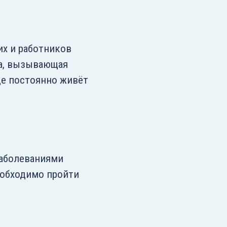
их и работников
на, вызывающая
де постоянно живёт
аболеваниями
еобходимо пройти