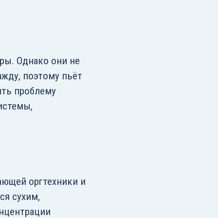
ры. Однако они не
ажду, поэтому пьёт
ить проблему
истемы,
ающей оргтехники и
ся сухим,
онцентрации