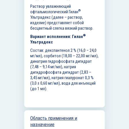
Раствор увлажняющий
®
офтальмологический Гилан
Ультрадекс (далее – раствор,
изделие) представляет собой
бесцветный слегка вязкий раствор.
®
Вариант исполнения:
Гилан
Ультрадекс
Состав: декспантенол 2 % (16,0 – 24,0
мг/мл), сорбитол (18,00 – 22,00 мг/мл),
динатрия гидрофосфата дигидрат
(7,48 – 9,14 мг/мл), натрия
дигидрофосфата дигидрат (2,83 –
3,45 мг/мл), натрия гиалуронат 0,3 %
(3,0 ± 0,60 мг/мл), вода для инъекций
(до 1 мл).
Область применения и
назначение