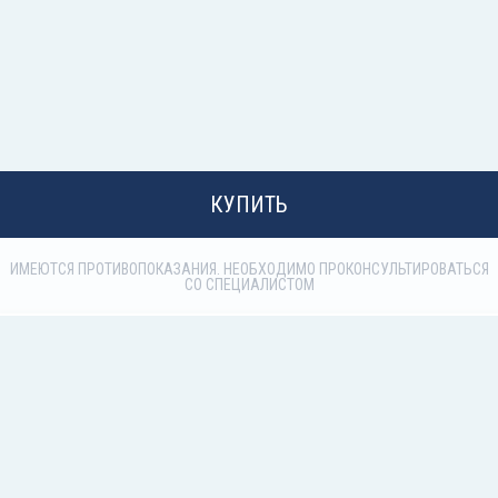
КУПИТЬ
КУПИТЬ
ИМЕЮТСЯ ПРОТИВОПОКАЗАНИЯ. НЕОБХОДИМО ПРОКОНСУЛЬТИРОВАТЬСЯ
СО СПЕЦИАЛИСТОМ
ИМЕЮТСЯ ПРОТИВОПОКАЗАНИЯ.
НЕОБХОДИМО ПРОКОНСУЛЬТИРОВАТЬСЯ
СО СПЕЦИАЛИСТОМ
В случае возникновения нежелательной реакции на препарат