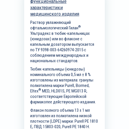
функциональные
характеристики
медицинского изделия
Раствор увлажняющий
®
офтальмологический Гилан
Ультрадекс в тюбик-капельницах
(юнидозах) или во флаконе с
капельным дозатором выпускается
по ТУ 9398-003-64260974-2015 с
соблюдением международных и
национальных стандартов.
Тюбик-капельницы (юнидозы)
номинального объема 0,5 мл ± 8 %
изготовлены из материала: гранулы
полиэтилена марки Purell,
Bormed
,
®
Eltex
MED
,
HLD
01
S
,
PE
MG
013
R
,
соответствующие Европейской
фармакопее действующего издания.
Флакон полного объема 13 ± 1 мл
изготовлен из полиэтилена низкой
плотности (LDPE) марки: Purell PE 1810
E, ПВД 15803-020, Purell PE 1840 H.