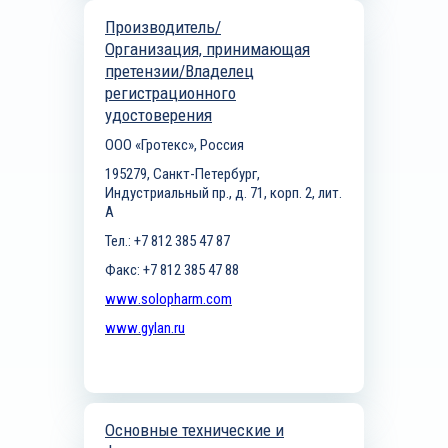
Производитель/
Организация, принимающая
претензии/Владелец
регистрационного
удостоверения
ООО «Гротекс», Россия
195279, Санкт-Петербург,
Индустриальный пр., д. 71, корп. 2, лит.
А
Тел
.
:
+7 812
385
47
87
Факс: +7 812 385 47 88
www
.
solopharm
.
com
www
.
gylan
.
ru
Основные технические и