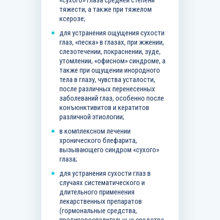
«сухого» глаза средней степени
тяжести, а также при тяжелом
ксерозе;
для устранения ощущения сухости
глаз, «песка» в глазах, при жжении,
слезотечении, покраснении, зуде,
утомлении, «офисном» синдроме, а
также при ощущении инородного
тела в глазу, чувства усталости,
после различных перенесенных
заболеваний глаз, особенно после
конъюнктивитов и кератитов
различной этиологии;
в комплексном лечении
хронического блефарита,
вызывающего синдром «сухого»
глаза;
для устранения сухости глаз в
случаях систематического и
длительного применения
лекарственных препаратов
(гормональные средства,